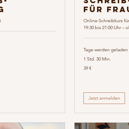
b-
Schreib
g
für Fra
t
Online-Schreibkurs fü
19:30 bis 21:00 Uhr – 
Tage werden geladen .
1 Std. 30 Min.
39
39 €
Euro
Jetzt anmelden