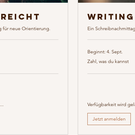
 reicht
Writing
g für neue Orientierung.
Ein Schreibnachmitta
Beginnt: 4. Sept.
Zahl,
Zahl, was du kannst
was
du
kannst
..
Verfügbarkeit wird gel
Jetzt anmelden