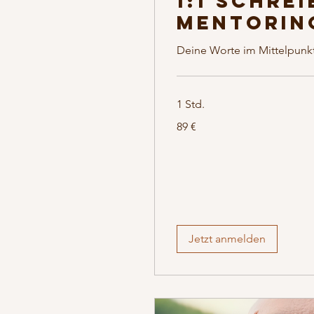
1:1 Schrei
Mentorin
Deine Worte im Mittelpunk
1 Std.
89
89 €
Euro
Jetzt anmelden