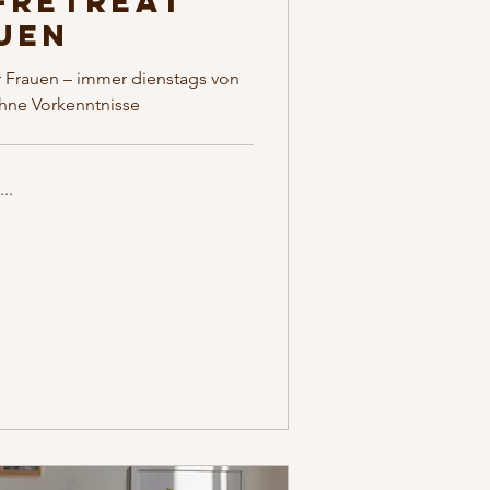
-Retreat
uen
r Frauen – immer dienstags von
ohne Vorkenntnisse
..