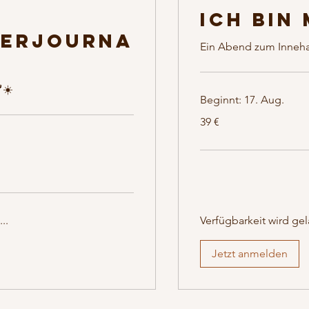
Ich bin
erjourna
Ein Abend zum Inneha
☀️
Beginnt: 17. Aug.
39
39 €
Euro
..
Verfügbarkeit wird gel
Jetzt anmelden