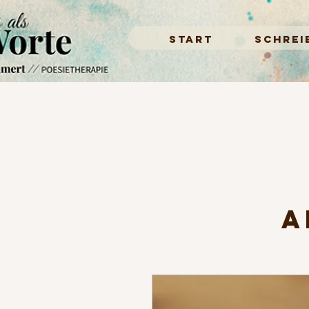
START
SCHREI
A