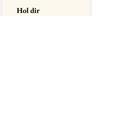
Hol dir 
Inspiration & 
Schreibimpulse 
direkt in dein 
Postfach – trag 
dich hier ein!
Email
*
Bin dabei!
Ich möchte mich für den 
Newsletter anmelden.