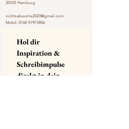
20535 Hamburg​
nichtsalsworte2020@gmail.com
Mobil:
0160 97973856
Hol dir 
Inspiration & 
Schreibimpulse 
direkt in dein 
Postfach – trag 
dich hier ein!
Email
*